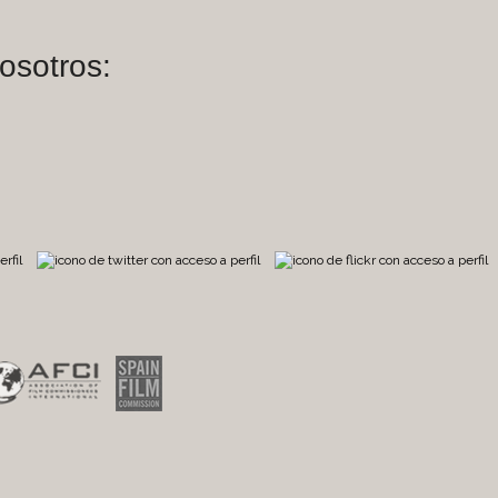
osotros:
m