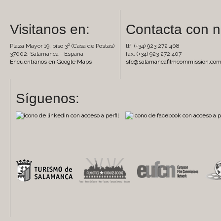
Visitanos en:
Contacta con n
Plaza Mayor 19, piso 3º (Casa de Postas)
tlf. (+34) 923 272 408
37002. Salamanca - España
fax. (+34) 923 272 407
Encuentranos en Google Maps
sfc@salamancafilmcommission.co
Síguenos: