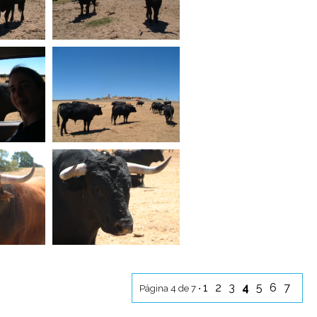
1
2
3
4
5
6
7
Página 4 de 7 •