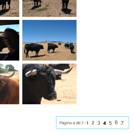
1
2
3
4
5
6
7
Página 4 de 7 •