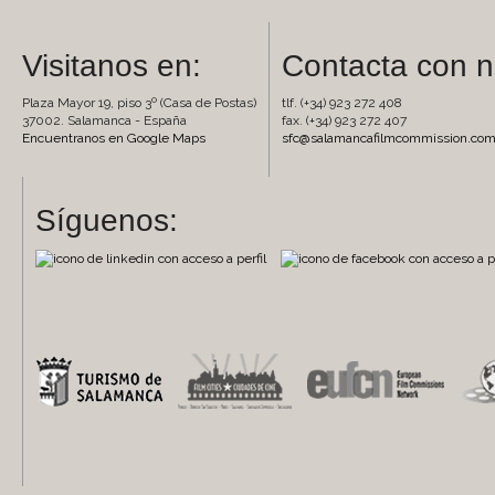
Visitanos en:
Contacta con n
Plaza Mayor 19, piso 3º (Casa de Postas)
tlf. (+34) 923 272 408
37002. Salamanca - España
fax. (+34) 923 272 407
Encuentranos en Google Maps
sfc@salamancafilmcommission.co
Síguenos: