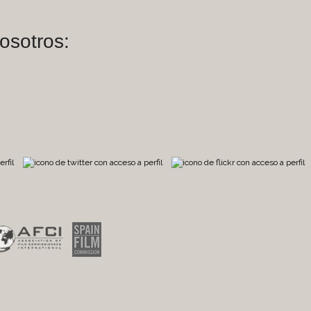
osotros:
m