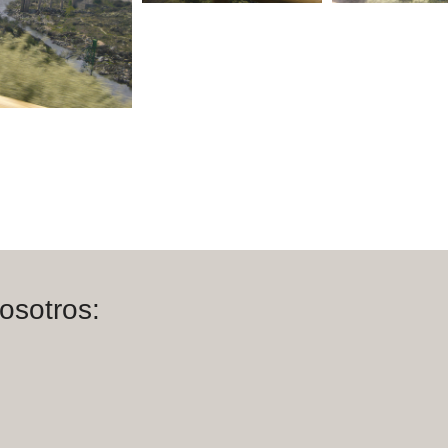
osotros:
m