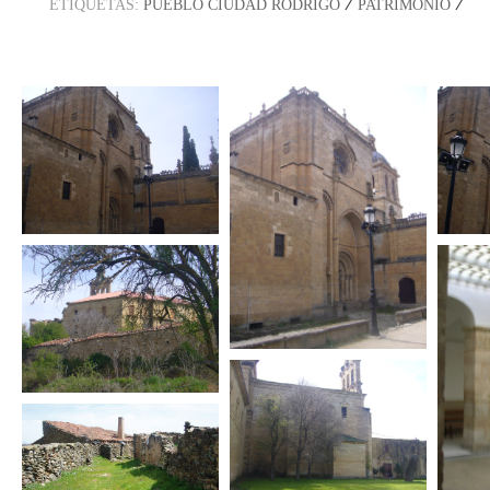
/
/
ETIQUETAS:
PUEBLO CIUDAD RODRIGO
PATRIMONIO