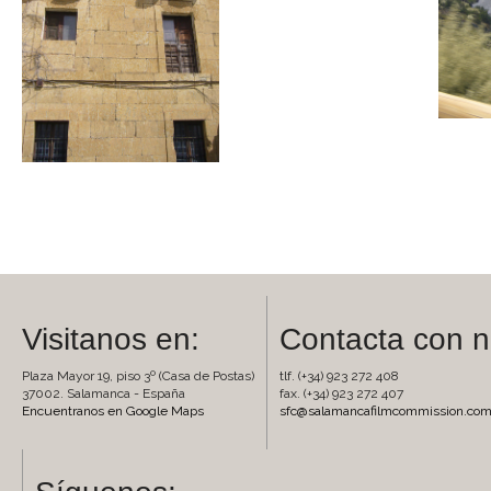
Visitanos en:
Contacta con n
Plaza Mayor 19, piso 3º (Casa de Postas)
tlf. (+34) 923 272 408
37002. Salamanca - España
fax. (+34) 923 272 407
Encuentranos en Google Maps
sfc@salamancafilmcommission.co