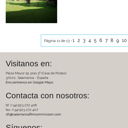
1
2
3
4
5
6
7
8
9
10
Página 11 de 13 •
Visitanos en:
Plaza Mayor 19, piso 3º (Casa de Postas)
37002. Salamanca - España
Encuentranos en Google Maps
Contacta con nosotros:
tlf. (+34) 923 272 408
fax. (+34) 923 272 407
sfc@salamancafilmcommission.com
Síguenos: