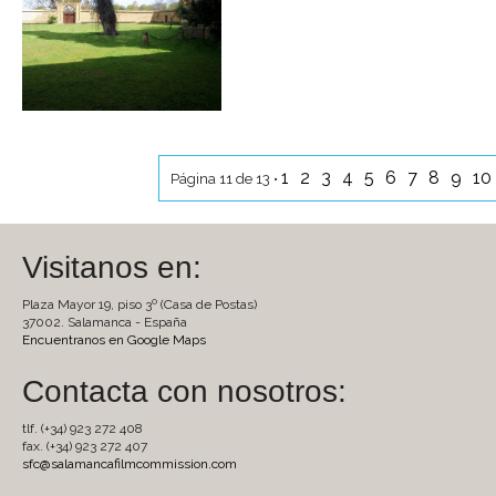
1
2
3
4
5
6
7
8
9
10
Página 11 de 13 •
Visitanos en:
Plaza Mayor 19, piso 3º (Casa de Postas)
37002. Salamanca - España
Encuentranos en Google Maps
Contacta con nosotros:
tlf. (+34) 923 272 408
fax. (+34) 923 272 407
sfc@salamancafilmcommission.com