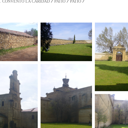
/
/
/
. CONVENTO LA CARIDAD
PATIO
PATIO