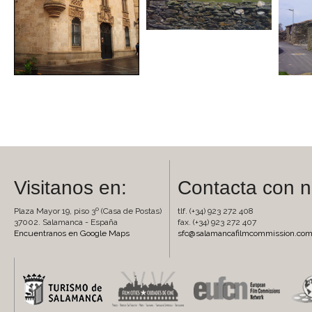
Visitanos en:
Contacta con n
Plaza Mayor 19, piso 3º (Casa de Postas)
tlf. (+34) 923 272 408
37002. Salamanca - España
fax. (+34) 923 272 407
Encuentranos en Google Maps
sfc@salamancafilmcommission.co