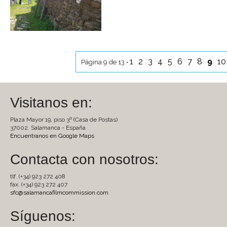
1
2
3
4
5
6
7
8
9
1
Página 9 de 13 •
Visitanos en:
Plaza Mayor 19, piso 3º (Casa de Postas)
37002. Salamanca - España
Encuentranos en Google Maps
Contacta con nosotros:
tlf. (+34) 923 272 408
fax. (+34) 923 272 407
sfc@salamancafilmcommission.com
Síguenos: