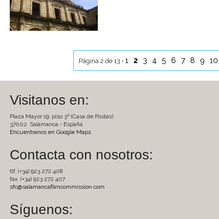
1
2
3
4
5
6
7
8
9
1
Página 2 de 13 •
Visitanos en:
Plaza Mayor 19, piso 3º (Casa de Postas)
37002. Salamanca - España
Encuentranos en Google Maps
Contacta con nosotros:
tlf. (+34) 923 272 408
fax. (+34) 923 272 407
sfc@salamancafilmcommission.com
Síguenos: