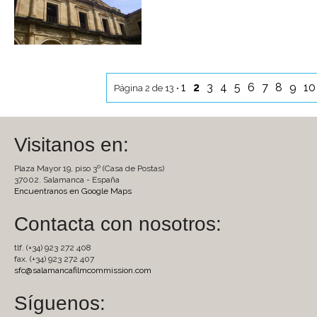
1
2
3
4
5
6
7
8
9
1
Página 2 de 13 •
Visitanos en:
Plaza Mayor 19, piso 3º (Casa de Postas)
37002. Salamanca - España
Encuentranos en Google Maps
Contacta con nosotros:
tlf. (+34) 923 272 408
fax. (+34) 923 272 407
sfc@salamancafilmcommission.com
Síguenos: