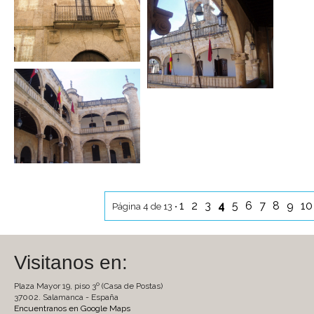
1
2
3
4
5
6
7
8
9
1
Página 4 de 13 •
Visitanos en:
Plaza Mayor 19, piso 3º (Casa de Postas)
37002. Salamanca - España
Encuentranos en Google Maps