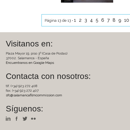
1
2
3
4
5
6
7
8
9
1
Página 13 de 13 •
Visitanos en:
Plaza Mayor 19, piso 3º (Casa de Postas)
37002. Salamanca - España
Encuentranos en Google Maps
Contacta con nosotros:
tlf. (+34) 923 272 408
fax. (+34) 923 272 407
sfc@salamancafilmcommission.com
Síguenos: