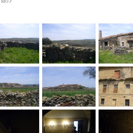
/
 RÍO