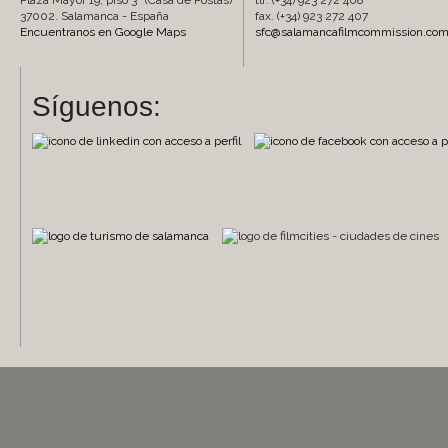
Plaza Mayor 19, piso 3º (Casa de Postas)
tlf. (+34) 923 272 408
37002. Salamanca - España
fax. (+34) 923 272 407
Encuentranos en Google Maps
sfc@salamancafilmcommission.co
Síguenos: