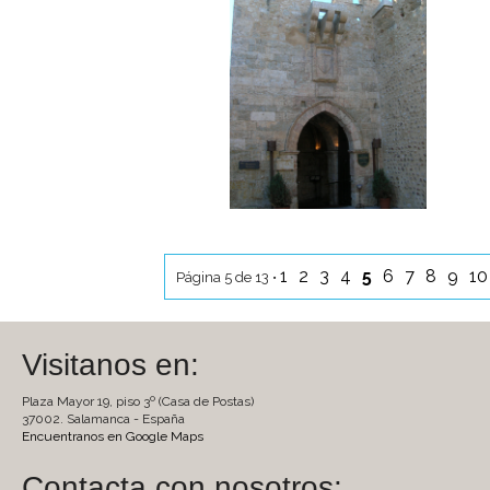
1
2
3
4
5
6
7
8
9
1
Página 5 de 13 •
Visitanos en:
Plaza Mayor 19, piso 3º (Casa de Postas)
37002. Salamanca - España
Encuentranos en Google Maps
Contacta con nosotros: