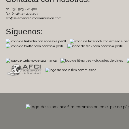
tlf. (+34) 923 272 408
fax. (+34) 923 272 407
sfc@salamancafilmcommission.com
Síguenos: