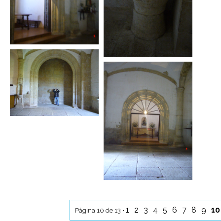
1
2
3
4
5
6
7
8
9
1
Página 10 de 13 •