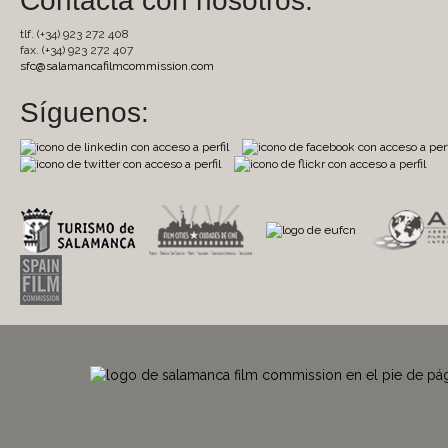
Contacta con nosotros:
tlf. (+34) 923 272 408
fax. (+34) 923 272 407
sfc@salamancafilmcommission.com
Síguenos: