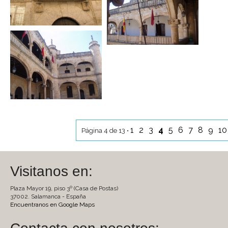
1
2
3
4
5
6
7
8
9
1
Página 4 de 13 •
Visitanos en:
Plaza Mayor 19, piso 3º (Casa de Postas)
37002. Salamanca - España
Encuentranos en Google Maps