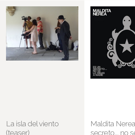
La isla del viento
Maldita Nerea
(teaser)
secreto... no s