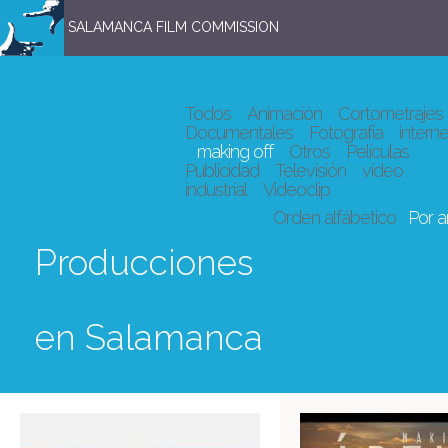
SALAMANCA FILM COMMISSION
Todos
Animación
Cortometrajes
Documentales
Fotografía
interne
making off
Otros
Películas
Publicidad
Televisión
vídeo
industrial
Videoclip
Orden alfábetico
Por 
Producciones
en Salamanca