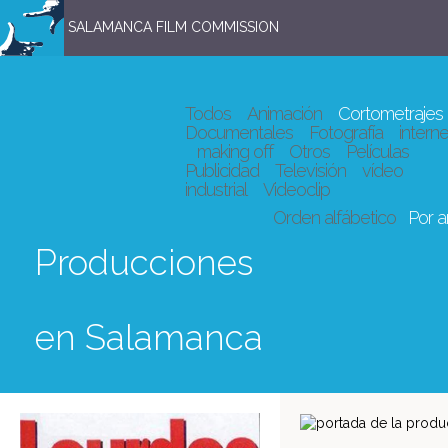
SALAMANCA FILM COMMISSION
Todos
Animación
Cortometrajes
Documentales
Fotografía
interne
making off
Otros
Películas
Publicidad
Televisión
vídeo
industrial
Videoclip
Orden alfábetico
Por 
Producciones
en Salamanca